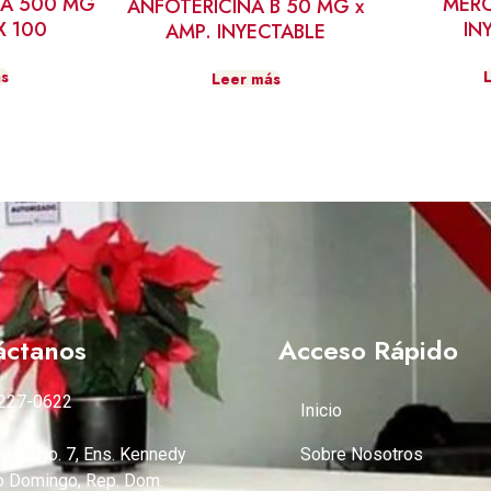
NA 500 MG
MER
ANFOTERICINA B 50 MG x
X 100
IN
AMP. INYECTABLE
s
Leer más
áctanos
Acceso Rápido
227-0622
Inicio
 2da No. 7, Ens. Kennedy
Sobre Nosotros
o Domingo, Rep. Dom.