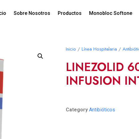
icio
Sobre Nosotros
Productos
Monobloc Softone
Inicio
/
Línea Hospitalaria
/
Antibiót
LINEZOLID 6
INFUSION I
Category
Antibióticos