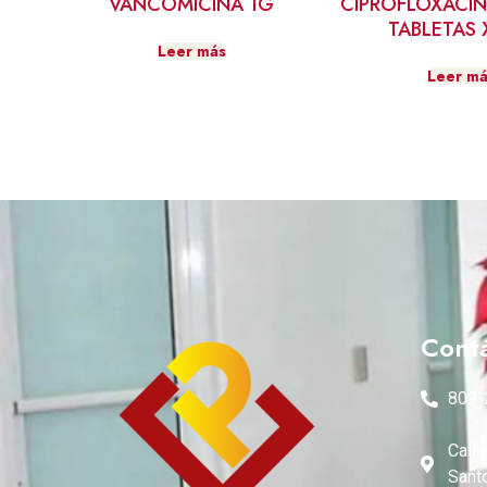
VANCOMICINA 1G
CIPROFLOXACI
TABLETAS 
Leer más
Leer má
Cont
809-
Calle
Sant