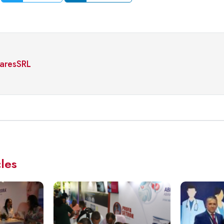
faresSRL
cles